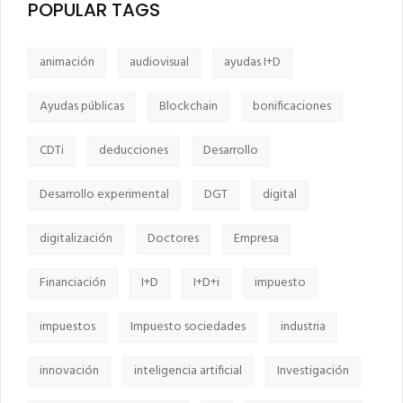
POPULAR TAGS
animación
audiovisual
ayudas I+D
Ayudas públicas
Blockchain
bonificaciones
CDTi
deducciones
Desarrollo
Desarrollo experimental
DGT
digital
digitalización
Doctores
Empresa
Financiación
I+D
I+D+i
impuesto
impuestos
Impuesto sociedades
industria
innovación
inteligencia artificial
Investigación