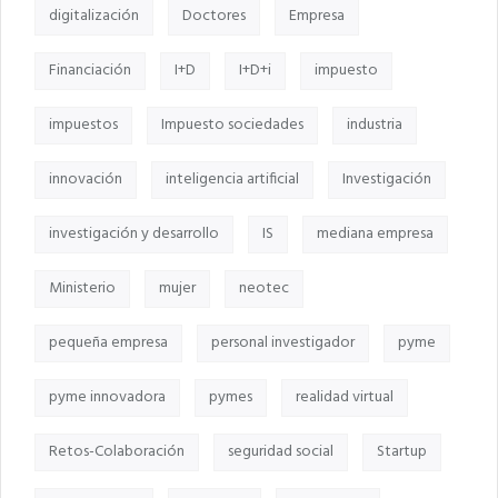
digitalización
Doctores
Empresa
Financiación
I+D
I+D+i
impuesto
impuestos
Impuesto sociedades
industria
innovación
inteligencia artificial
Investigación
investigación y desarrollo
IS
mediana empresa
Ministerio
mujer
neotec
pequeña empresa
personal investigador
pyme
pyme innovadora
pymes
realidad virtual
Retos-Colaboración
seguridad social
Startup