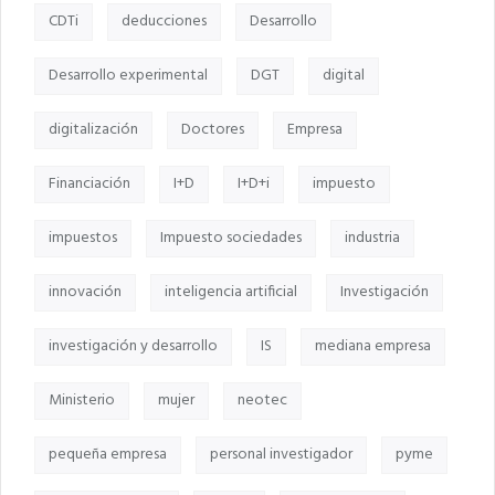
CDTi
deducciones
Desarrollo
Desarrollo experimental
DGT
digital
digitalización
Doctores
Empresa
Financiación
I+D
I+D+i
impuesto
impuestos
Impuesto sociedades
industria
innovación
inteligencia artificial
Investigación
investigación y desarrollo
IS
mediana empresa
Ministerio
mujer
neotec
pequeña empresa
personal investigador
pyme