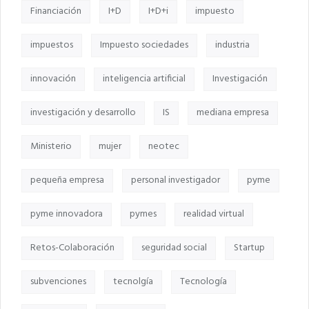
Financiación
I+D
I+D+i
impuesto
impuestos
Impuesto sociedades
industria
innovación
inteligencia artificial
Investigación
investigación y desarrollo
IS
mediana empresa
Ministerio
mujer
neotec
pequeña empresa
personal investigador
pyme
pyme innovadora
pymes
realidad virtual
Retos-Colaboración
seguridad social
Startup
subvenciones
tecnolgía
Tecnología