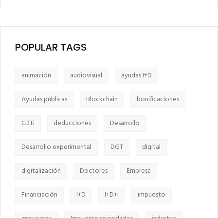
POPULAR TAGS
animación
audiovisual
ayudas I+D
Ayudas públicas
Blockchain
bonificaciones
CDTi
deducciones
Desarrollo
Desarrollo experimental
DGT
digital
digitalización
Doctores
Empresa
Financiación
I+D
I+D+i
impuesto