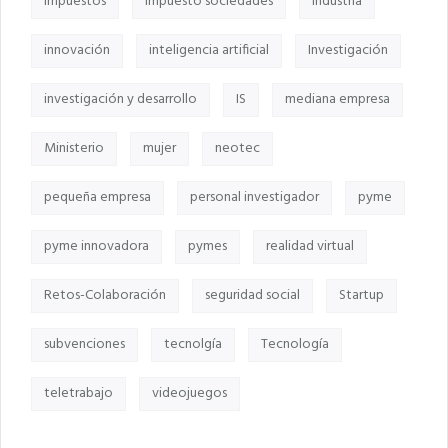
impuestos
Impuesto sociedades
industria
innovación
inteligencia artificial
Investigación
investigación y desarrollo
IS
mediana empresa
Ministerio
mujer
neotec
pequeña empresa
personal investigador
pyme
pyme innovadora
pymes
realidad virtual
Retos-Colaboración
seguridad social
Startup
subvenciones
tecnolgía
Tecnología
teletrabajo
videojuegos