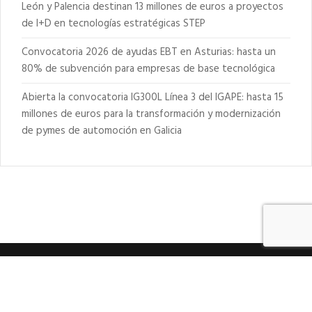
León y Palencia destinan 13 millones de euros a proyectos
de I+D en tecnologías estratégicas STEP
Convocatoria 2026 de ayudas EBT en Asturias: hasta un
80% de subvención para empresas de base tecnológica
Abierta la convocatoria IG300L Línea 3 del IGAPE: hasta 15
millones de euros para la transformación y modernización
de pymes de automoción en Galicia
© 2021 deducible.es |
Política de Cookies
|
Condiciones de
uso
|
Política de privacidad para redes sociales
|
Cláusula
informativa RGPD