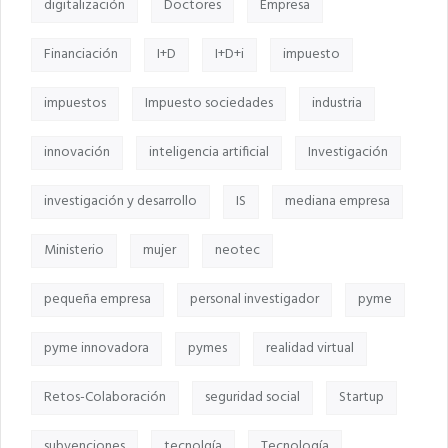
digitalización
Doctores
Empresa
Financiación
I+D
I+D+i
impuesto
impuestos
Impuesto sociedades
industria
innovación
inteligencia artificial
Investigación
investigación y desarrollo
IS
mediana empresa
Ministerio
mujer
neotec
pequeña empresa
personal investigador
pyme
pyme innovadora
pymes
realidad virtual
Retos-Colaboración
seguridad social
Startup
subvenciones
tecnolgía
Tecnología