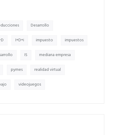
ducciones
Desarrollo
+D
I+D+i
impuesto
impuestos
sarrollo
IS
mediana empresa
pymes
realidad virtual
bajo
videojuegos