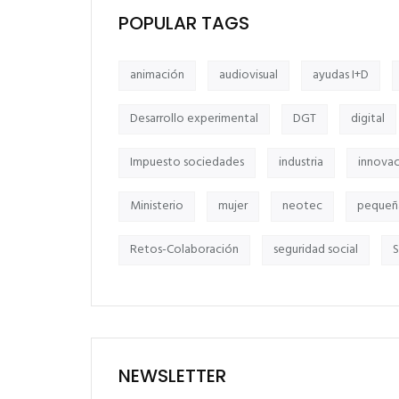
POPULAR TAGS
animación
audiovisual
ayudas I+D
Desarrollo experimental
DGT
digital
Impuesto sociedades
industria
innova
Ministerio
mujer
neotec
pequeñ
Retos-Colaboración
seguridad social
S
NEWSLETTER