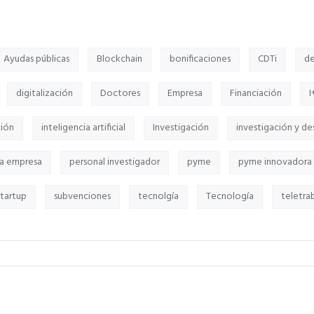
Ayudas públicas
Blockchain
bonificaciones
CDTi
de
digitalización
Doctores
Empresa
Financiación
I
ción
inteligencia artificial
Investigación
investigación y de
a empresa
personal investigador
pyme
pyme innovadora
tartup
subvenciones
tecnolgía
Tecnología
teletra