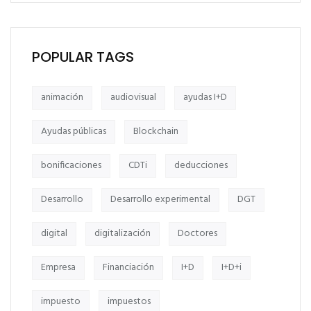
POPULAR TAGS
animación
audiovisual
ayudas I+D
Ayudas públicas
Blockchain
bonificaciones
CDTi
deducciones
Desarrollo
Desarrollo experimental
DGT
digital
digitalización
Doctores
Empresa
Financiación
I+D
I+D+i
impuesto
impuestos