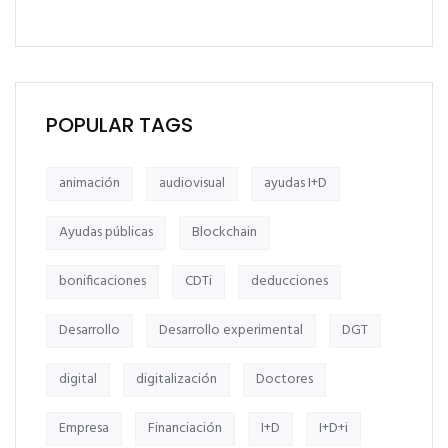
POPULAR TAGS
animación
audiovisual
ayudas I+D
Ayudas públicas
Blockchain
bonificaciones
CDTi
deducciones
Desarrollo
Desarrollo experimental
DGT
digital
digitalización
Doctores
Empresa
Financiación
I+D
I+D+i