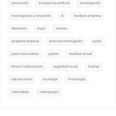
innovación
inteligencia artificial
Investigación
investigación y desarrollo
IS
mediana empresa
Ministerio
mujer
neotec
pequeña empresa
personal investigador
pyme
pyme innovadora
pymes
realidad virtual
Retos-Colaboración
seguridad social
Startup
subvenciones
tecnolgía
Tecnología
teletrabajo
videojuegos