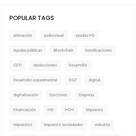
POPULAR TAGS
animación
audiovisual
ayudas I+D
Ayudas públicas
Blockchain
bonificaciones
CDTi
deducciones
Desarrollo
Desarrollo experimental
DGT
digital
digitalización
Doctores
Empresa
Financiación
I+D
I+D+i
impuesto
impuestos
Impuesto sociedades
industria