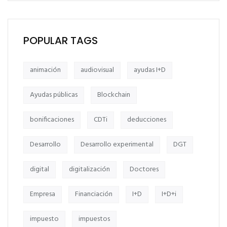
POPULAR TAGS
animación
audiovisual
ayudas I+D
Ayudas públicas
Blockchain
bonificaciones
CDTi
deducciones
Desarrollo
Desarrollo experimental
DGT
digital
digitalización
Doctores
Empresa
Financiación
I+D
I+D+i
impuesto
impuestos