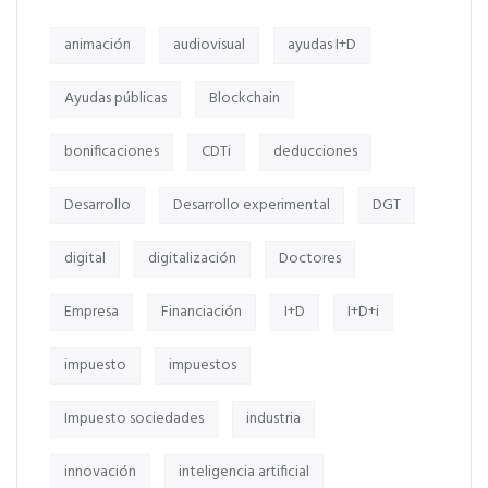
animación
audiovisual
ayudas I+D
Ayudas públicas
Blockchain
bonificaciones
CDTi
deducciones
Desarrollo
Desarrollo experimental
DGT
digital
digitalización
Doctores
Empresa
Financiación
I+D
I+D+i
impuesto
impuestos
Impuesto sociedades
industria
innovación
inteligencia artificial