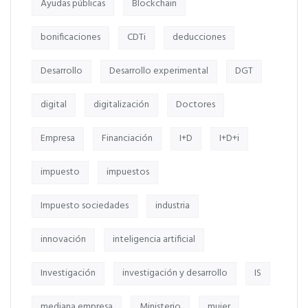
Ayudas públicas
Blockchain
bonificaciones
CDTi
deducciones
Desarrollo
Desarrollo experimental
DGT
digital
digitalización
Doctores
Empresa
Financiación
I+D
I+D+i
impuesto
impuestos
Impuesto sociedades
industria
innovación
inteligencia artificial
Investigación
investigación y desarrollo
IS
mediana empresa
Ministerio
mujer