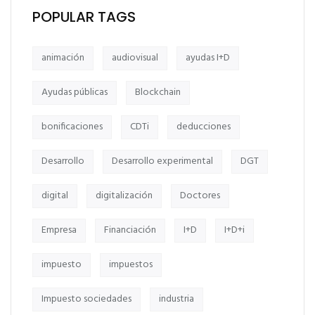
POPULAR TAGS
animación
audiovisual
ayudas I+D
Ayudas públicas
Blockchain
bonificaciones
CDTi
deducciones
Desarrollo
Desarrollo experimental
DGT
digital
digitalización
Doctores
Empresa
Financiación
I+D
I+D+i
impuesto
impuestos
Impuesto sociedades
industria