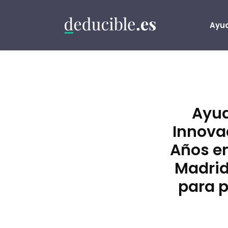
Ayud
Ayu
Innova
Años e
Madrid
para p