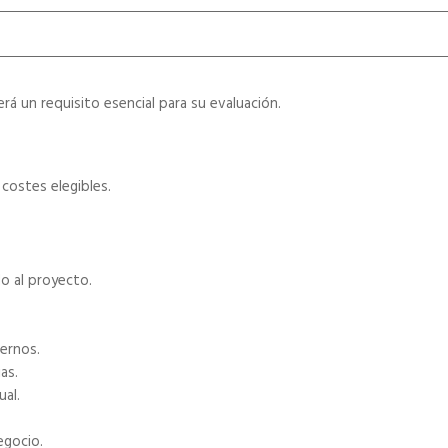
rá un requisito esencial para su evaluación.
costes elegibles.
do al proyecto.
ternos.
as.
ual.
egocio.