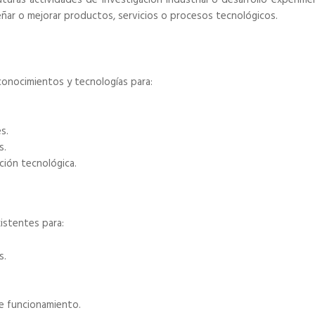
uturas actividades de investigación industrial o desarrollo experime
eñar o mejorar productos, servicios o procesos tecnológicos.
conocimientos y tecnologías para:
s.
s.
ción tecnológica.
xistentes para:
s.
de funcionamiento.