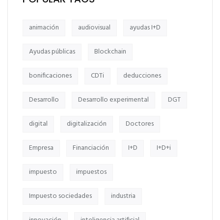
animación
audiovisual
ayudas I+D
Ayudas públicas
Blockchain
bonificaciones
CDTi
deducciones
Desarrollo
Desarrollo experimental
DGT
digital
digitalización
Doctores
Empresa
Financiación
I+D
I+D+i
impuesto
impuestos
Impuesto sociedades
industria