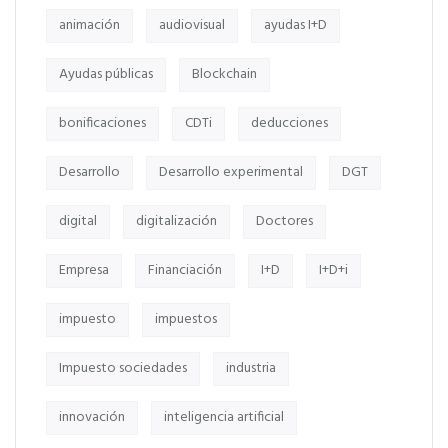
animación
audiovisual
ayudas I+D
Ayudas públicas
Blockchain
bonificaciones
CDTi
deducciones
Desarrollo
Desarrollo experimental
DGT
digital
digitalización
Doctores
Empresa
Financiación
I+D
I+D+i
impuesto
impuestos
Impuesto sociedades
industria
innovación
inteligencia artificial