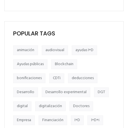
POPULAR TAGS
animación
audiovisual
ayudas I+D
Ayudas públicas
Blockchain
bonificaciones
CDTi
deducciones
Desarrollo
Desarrollo experimental
DGT
digital
digitalización
Doctores
Empresa
Financiación
I+D
I+D+i