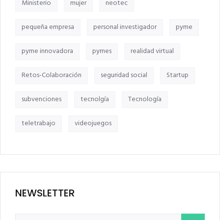
Ministerio
mujer
neotec
pequeña empresa
personal investigador
pyme
pyme innovadora
pymes
realidad virtual
Retos-Colaboración
seguridad social
Startup
subvenciones
tecnolgía
Tecnología
teletrabajo
videojuegos
NEWSLETTER