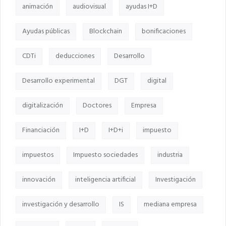
animación
audiovisual
ayudas I+D
Ayudas públicas
Blockchain
bonificaciones
CDTi
deducciones
Desarrollo
Desarrollo experimental
DGT
digital
digitalización
Doctores
Empresa
Financiación
I+D
I+D+i
impuesto
impuestos
Impuesto sociedades
industria
innovación
inteligencia artificial
Investigación
investigación y desarrollo
IS
mediana empresa