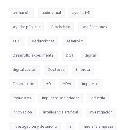
animación
audiovisual
ayudas I+D
Ayudas públicas
Blockchain
bonificaciones
CDTi
deducciones
Desarrollo
Desarrollo experimental
DGT
digital
digitalización
Doctores
Empresa
Financiación
I+D
I+D+i
impuesto
impuestos
Impuesto sociedades
industria
innovación
inteligencia artificial
Investigación
investigación y desarrollo
IS
mediana empresa