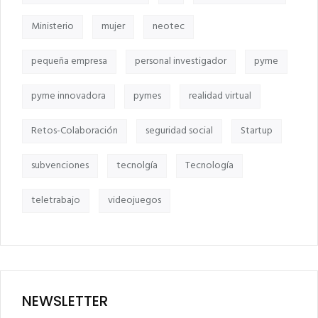
Ministerio
mujer
neotec
pequeña empresa
personal investigador
pyme
pyme innovadora
pymes
realidad virtual
Retos-Colaboración
seguridad social
Startup
subvenciones
tecnolgía
Tecnología
teletrabajo
videojuegos
NEWSLETTER