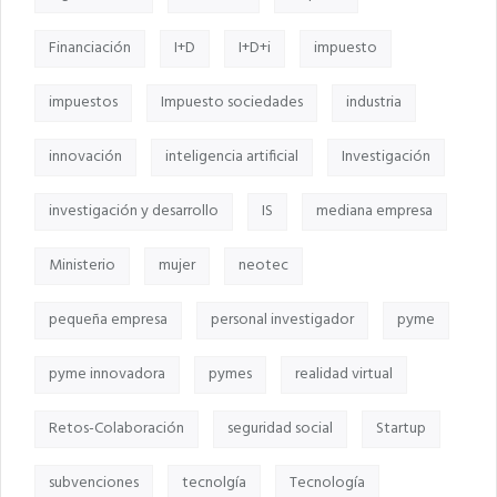
Financiación
I+D
I+D+i
impuesto
impuestos
Impuesto sociedades
industria
innovación
inteligencia artificial
Investigación
investigación y desarrollo
IS
mediana empresa
Ministerio
mujer
neotec
pequeña empresa
personal investigador
pyme
pyme innovadora
pymes
realidad virtual
Retos-Colaboración
seguridad social
Startup
subvenciones
tecnolgía
Tecnología